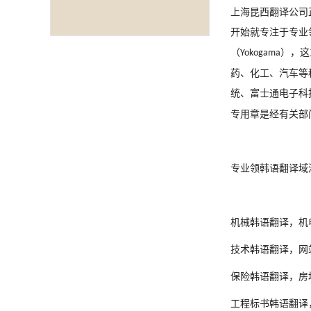
上海昆西翻译公司
开始就专注于专业
（
），这
Yokogama
药、化工、汽车等
统
、富士通电子科
专用
章是经有关部
专业领
韩
语翻译域
机械
韩
语翻译，机
技术
韩
语翻译，网
保险
韩
语翻译，房
工程标书
韩
语翻译