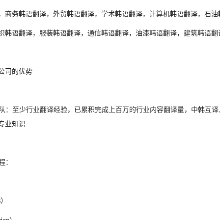
，商务
韩
语翻译，外贸
韩
语翻译，学术
韩
语翻译，计算机
韩
语翻译，石油
织
韩
语翻译，服装
韩
语翻译，通信
韩
语翻译，油漆
韩
语翻译，建筑
韩
语翻
公司的优势
队：至少行业翻译经验，已累积完成上百万的行业内容翻译量，中
韩
互译
专业知识
程：
）
s