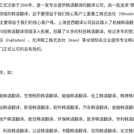
正式注册于
2006
年，是一家专业提供
韩
语翻译的翻译公司，由一批追求
“
领域的
韩
语翻译，这不要得益于我们核心客户三菱重工株式会社（
Mitsubi
主要得益于我们的核心客户等。上海昆西翻译公司自此踏入了机械
韩
语翻
科技
韩
语翻译领域深入拓展，招募了众多的科技
韩
语翻译。经过多年的努
技（
）、光洋精工株式会社（
）等全球知名企业提供专业
韩
Fujitsuten
Koyo
门正式认可的且有效的。
1
2
3
涉，如：
电
韩
语翻译，生物制药
韩
语翻译，瑜伽
韩
语翻译，化工
韩
语翻译，
韩
律
韩
站
韩
语翻译，影视
韩
语翻译，软件
韩
语翻译，汽车
韩
语翻译，金融
韩
语翻
地产
韩
语翻译，航空
韩
语翻译，环保
韩
语翻译，医学
韩
语翻译，专利
韩
语
，科技
韩
语翻译，公证
韩
语翻译，书籍
韩
语翻译，合同
韩
语翻译，论文
韩