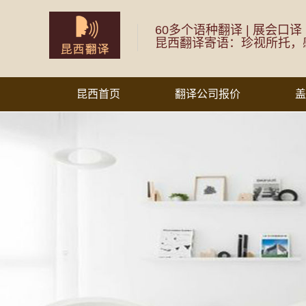
60多个语种翻译 | 展会口译
昆西翻译寄语：珍视所托，
昆西首页
翻译公司报价
盖