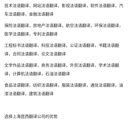
技术
法
语翻译，网站
法
语翻译，影视
法
语翻译，软件
法
语翻译，汽
车
法
语翻译，金融
法
语翻译
保险
法
语翻译，房地产
法
语翻译，航空
法
语翻译，环保
法
语翻译，
医学
法
语翻译，专利
法
语翻译
工程标书
法
语翻译，科技
法
语翻译，公证
法
语翻译，书籍
法
语翻
译，合同
法
语翻译，论文
法
语翻译
文学作品
法
语翻译，商务
法
语翻译，外贸
法
语翻译，学术
法
语翻
译，计算机
法
语翻译，石油
法
语翻译
食品
法
语翻译，纺织
法
语翻译，服装
法
语翻译，通信
法
语翻译，油
漆
法
语翻译，建筑
法
语翻译
选择上海昆西翻译公司的优势