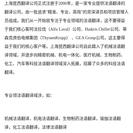
上海昆西翻译公司正式注册于
2006
年，是一家专业提供
法
语翻译的
翻译公司，由一批追求
“精准、专业、高效”的资深译员和项目管理人
员组成。我们从一开始就专注于专业领域的
法
语翻译，这不要得益
于我们核心客
阿法拉伐（Alfa Laval）公司、Haskris Chiller公司、蒂
森克虏伯电梯集团（ThyssenKrupp） 、GEA Group公司
，这主要得
益于我们的核心客户等。上海昆西翻译公司自此踏入了机械
法
语翻
译领域，并逐步向精密机械、机电一体化、医疗机械、生物制药、
化工、汽车等科技
法
语翻译领域深入拓展，招募了众多的科技
法
语
1
2
3
翻译。
专业领
法
语翻译域涉，如：
机械
法
语翻译，机电
法
语翻译，生物制药
法
语翻译，瑜伽
法
语翻
译，化工
法
语翻译，法律
法
语翻译