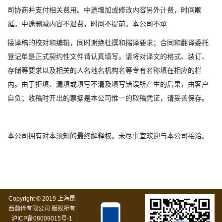
司协商并支付相关费用。中途增加或修改内容另外计费，时间顺
延。中途删减内容不退费，时间不提前。本公司不承
接译稿的校对和编辑，同时谢绝杜撰和揣译要求；合同和翻译委托
登记单是正式契约性文件请认真填写。请将对译文的格式、装订、
存储等要求以及相关的人名地名机构名等专有名称填在相应的栏
内。由于拒填、漏填或填写不清及填写错误所产生的后果，由客户
自负；收稿时开出的票据是本公司惟一的取稿凭证，请妥善保存。
本公司拥有对本须知的最终解释权。未尽事宜欢迎与本公司接洽。
Copyright © 2019 上海昆
西翻译有限公司 版权所有
沪ICP备08009015号-1