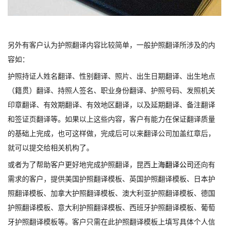
另外有客户认为护照翻译内容比较简单，一般护照翻译所涉及的内
容如：
护照持证人姓名翻译、性别翻译、照片、出生日期翻译、出生地点
（籍贯）翻译、持照人签名、职业身份翻译、护照号码、发照机关
印章翻译、有效期翻译、有效地区翻译，以及延期翻译、备注翻译
和签证页翻译等。如果以上这些内容，客户有能力在保证翻译质量
的基础上完成，也可这样做，完成后可以来翻译公司加盖红章后，
就可以提交给相关机构了。
或者为了帮助客户更好地完成护照翻译，昆西
上海翻译公司
还向有
需求的客户，提供美国护照翻译模板
、
英国护照翻译模板
、
日本护
照翻译模板
、
加拿大护照翻译模板
、
澳大利亚护照翻译模板
、
德国
护照翻译模板
、
意大利护照翻译模板
、
西班牙护照翻译模板
、
葡萄
牙护照翻译模板等。客户只需在此护照翻译模板上填写具体个人信