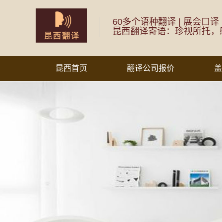
60多个语种翻译 | 展会口译
昆西翻译寄语：珍视所托，
昆西首页
翻译公司报价
盖