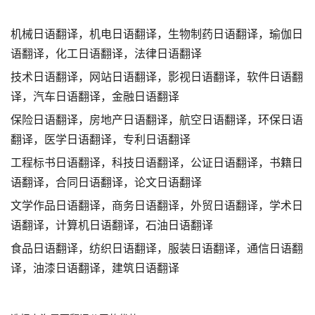
机械日语翻译，机电日语翻译，生物制药
日语翻译
，瑜伽
日
语翻译
，化工
日语翻译
，法律
日语翻译
技术日语翻译，网站日语翻译，影视
日语翻译
，软件
日语翻
译
，汽车
日语翻译
，金融
日语翻译
保险日语翻译，房地产日语翻译，航空
日语翻译
，环保
日语
翻译
，医学
日语翻译
，专利
日语翻译
工程标书日语翻译，科技
日语翻译
，公证
日语翻译
，书籍
日
语翻译
，合同
日语翻译
，论文
日语翻译
文学作品日语翻译，商务
日语翻译
，外贸
日语翻译
，学术
日
语翻译
，计算机
日语翻译
，石油
日语翻译
食品日语翻译，纺织
日语翻译
，服装
日语翻译
，通信
日语翻
译
，油漆
日语翻译
，建筑
日语翻译